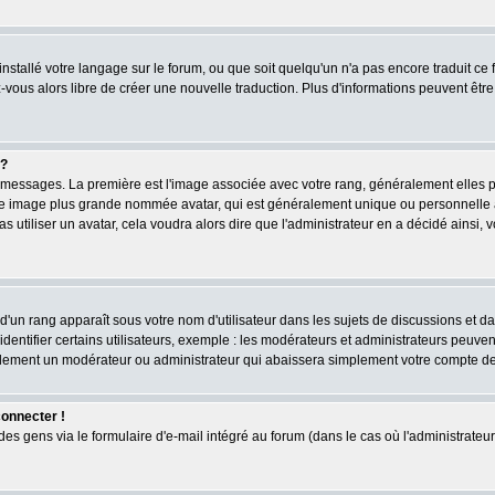
 installé votre langage sur le forum, ou que soit quelqu'un n'a pas encore traduit c
ez-vous alors libre de créer une nouvelle traduction. Plus d'informations peuvent êtr
 ?
des messages. La première est l'image associée avec votre rang, généralement elles
une image plus grande nommée avatar, qui est généralement unique ou personnelle à c
as utiliser un avatar, cela voudra alors dire que l'administrateur en a décidé ains
d'un rang apparaît sous votre nom d'utilisateur dans les sujets de discussions et dans
tifier certains utilisateurs, exemple : les modérateurs et administrateurs peuvent 
bablement un modérateur ou administrateur qui abaissera simplement votre compte d
connecter !
 gens via le formulaire d'e-mail intégré au forum (dans le cas où l'administrateur aur