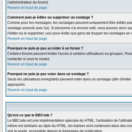
l'administrateur du forum).
Revenir en haut de page
Comment puis-je éditer ou supprimer un sondage ?
Comme pour les messages, les sondages peuvent uniquement être édités par le p
sondage associé avec lui). Si personne n'a encore voté, vous pouvez alors sup
l'éditer ou le supprimer, ceci pour éviter aux gens de truquer les sondages en
Revenir en haut de page
Pourquoi ne puis-je pas accéder à un forum ?
Certains forums peuvent limiter l'accès à certains utilisateurs ou groupes. Pou
contacter si vous le voulez.
Revenir en haut de page
Pourquoi ne puis-je pas voter dans un sondage ?
Seuls les utilisateurs enregistrés peuvent voter dans un sondage (afin d'éviter
appropriés.
Revenir en haut de page
Qu'est-ce que le BBCode ?
Le BBCode est une implémentation spéciale du HTML; l'activation de l'utilisat
même est similaire au style du HTML; les balises sont contenues dans des croche
voir le guide, accessible depuis le formulaire de publication.