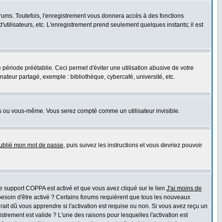
rums. Toutefois, l'enregistrement vous donnera accès à des fonctions
'utilisateurs, etc. L'enregistrement prend seulement quelques instants; il est
riode préétablie. Ceci permet d'éviter une utilisation abusive de votre
teur partagé, exemple : bibliothèque, cybercafé, université, etc.
s ou vous-même. Vous serez compté comme un utilisateur invisible.
oublié mon mot de passe
, puis suivez les instructions et vous devriez pouvoir
 le support COPPA est activé et que vous avez cliqué sur le lien
J'ai moins de
besoin d'être activé ? Certains forums requièrent que tous les nouveaux
ait dû vous apprendre si l'activation est requise ou non. Si vous avez reçu un
istrement est valide ? L'une des raisons pour lesquelles l'activation est