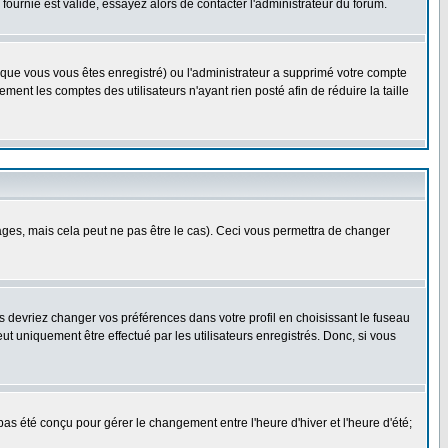
ournie est valide, essayez alors de contacter l'administrateur du forum.
rsque vous vous êtes enregistré) ou l'administrateur a supprimé votre compte
ment les comptes des utilisateurs n'ayant rien posté afin de réduire la taille
es, mais cela peut ne pas être le cas). Ceci vous permettra de changer
us devriez changer vos préférences dans votre profil en choisissant le fuseau
t uniquement être effectué par les utilisateurs enregistrés. Donc, si vous
 pas été conçu pour gérer le changement entre l'heure d'hiver et l'heure d'été;