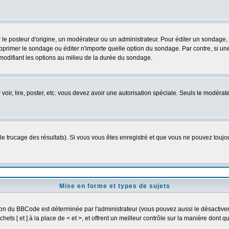
osteur d'origine, un modérateur ou un administrateur. Pour éditer un sondage, cli
primer le sondage ou éditer n'importe quelle option du sondage. Par contre, si un
 modifiant les options au milieu de la durée du sondage.
r voir, lire, poster, etc. vous devez avoir une autorisation spéciale. Seuls le modér
 le trucage des résultats). Si vous vous êtes enregistré et que vous ne pouvez touj
Mise en forme et types de sujets
ion du BBCode est déterminée par l'administrateur (vous pouvez aussi le désactive
ts [ et ] à la place de < et >, et offrent un meilleur contrôle sur la manière dont q