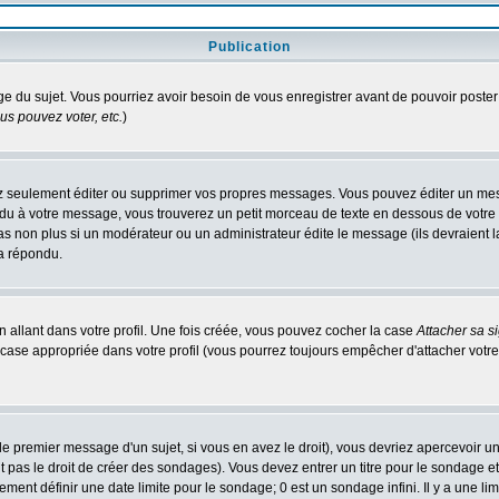
Publication
age du sujet. Vous pourriez avoir besoin de vous enregistrer avant de pouvoir poster
s pouvez voter, etc.
)
 seulement éditer ou supprimer vos propres messages. Vous pouvez éditer un messa
 à votre message, vous trouverez un petit morceau de texte en dessous de votre me
 pas non plus si un modérateur ou un administrateur édite le message (ils devraient l
 a répondu.
 allant dans votre profil. Une fois créée, vous pouvez cocher la case
Attacher sa s
case appropriée dans votre profil (vous pourrez toujours empêcher d'attacher votre
e premier message d'un sujet, si vous en avez le droit), vous devriez apercevoir u
 pas le droit de créer des sondages). Vous devez entrer un titre pour le sondage e
ment définir une date limite pour le sondage; 0 est un sondage infini. Il y a une limi