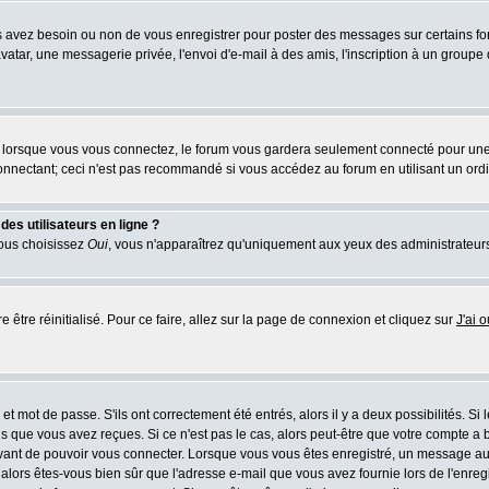
us avez besoin ou non de vous enregistrer pour poster des messages sur certains fo
atar, une messagerie privée, l'envoi d'e-mail à des amis, l'inscription à un groupe d
lorsque vous vous connectez, le forum vous gardera seulement connecté pour une pé
nnectant; ceci n'est pas recommandé si vous accédez au forum en utilisant un ordina
es utilisateurs en ligne ?
vous choisissez
Oui
, vous n'apparaîtrez qu'uniquement aux yeux des administrateur
e être réinitialisé. Pour ce faire, allez sur la page de connexion et cliquez sur
J'ai 
t mot de passe. S'ils ont correctement été entrés, alors il y a deux possibilités. Si
s que vous avez reçues. Si ce n'est pas le cas, alors peut-être que votre compte a 
avant de pouvoir vous connecter. Lorsque vous vous êtes enregistré, un message aur
u, alors êtes-vous bien sûr que l'adresse e-mail que vous avez fournie lors de l'enreg