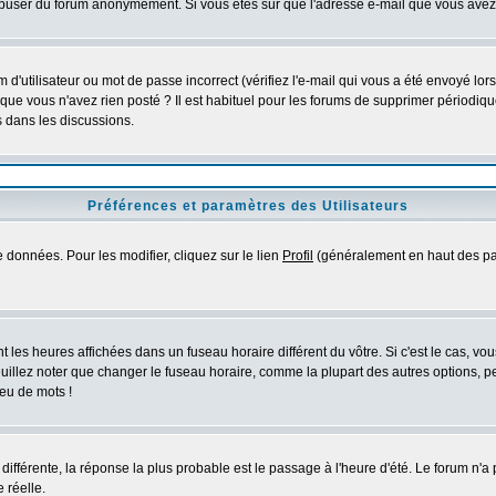
s abuser du forum anonymement. Si vous êtes sûr que l'adresse e-mail que vous avez f
d'utilisateur ou mot de passe incorrect (vérifiez l'e-mail qui vous a été envoyé lo
que vous n'avez rien posté ? Il est habituel pour les forums de supprimer périodique
 dans les discussions.
Préférences et paramètres des Utilisateurs
 données. Pour les modifier, cliquez sur le lien
Profil
(généralement en haut des pag
 les heures affichées dans un fuseau horaire différent du vôtre. Si c'est le cas, vo
uillez noter que changer le fuseau horaire, comme la plupart des autres options, peu
jeu de mots !
s différente, la réponse la plus probable est le passage à l'heure d'été. Le forum n'a
 réelle.