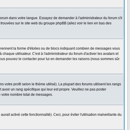
e forum dans votre langue. Essayez de demander à l'administrateur du forum s'il
e trouvées sur le site web du groupe phpBB (allez voir le lien en bas des
 prennent la forme d'étoiles ou de blocs indiquant combien de messages vous
haque utilisateur. C'est à l'administrateur du forum d'activer les avatars et
i, vous pouvez le contacter pour lui en demander les raisons (nous sommes sûr
 votre profil selon le thème utilisé). La plupart des forums utilisent les rangs
avoir un rang spécifique qui leur est propre. Veuillez ne pas poster
e votre nombre total de messages.
ait activé cette fonctionnalité). Ceci, pour éviter l'utilisation malveillante du