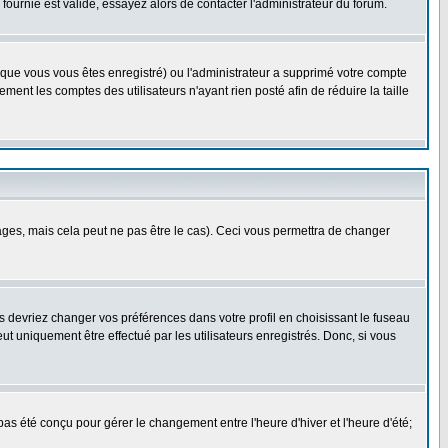
ournie est valide, essayez alors de contacter l'administrateur du forum.
rsque vous vous êtes enregistré) ou l'administrateur a supprimé votre compte
ment les comptes des utilisateurs n'ayant rien posté afin de réduire la taille
es, mais cela peut ne pas être le cas). Ceci vous permettra de changer
us devriez changer vos préférences dans votre profil en choisissant le fuseau
t uniquement être effectué par les utilisateurs enregistrés. Donc, si vous
 pas été conçu pour gérer le changement entre l'heure d'hiver et l'heure d'été;