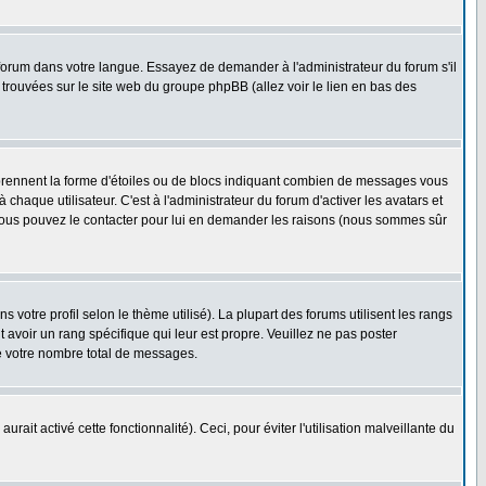
e forum dans votre langue. Essayez de demander à l'administrateur du forum s'il
e trouvées sur le site web du groupe phpBB (allez voir le lien en bas des
 prennent la forme d'étoiles ou de blocs indiquant combien de messages vous
haque utilisateur. C'est à l'administrateur du forum d'activer les avatars et
i, vous pouvez le contacter pour lui en demander les raisons (nous sommes sûr
 votre profil selon le thème utilisé). La plupart des forums utilisent les rangs
avoir un rang spécifique qui leur est propre. Veuillez ne pas poster
e votre nombre total de messages.
ait activé cette fonctionnalité). Ceci, pour éviter l'utilisation malveillante du