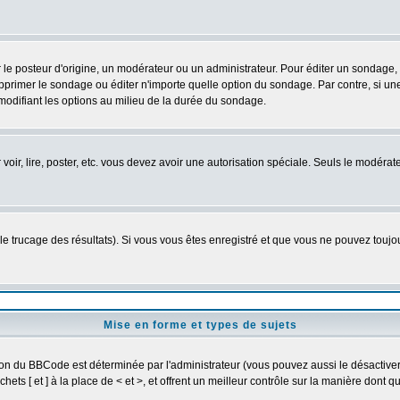
osteur d'origine, un modérateur ou un administrateur. Pour éditer un sondage, cli
primer le sondage ou éditer n'importe quelle option du sondage. Par contre, si un
 modifiant les options au milieu de la durée du sondage.
r voir, lire, poster, etc. vous devez avoir une autorisation spéciale. Seuls le modér
 le trucage des résultats). Si vous vous êtes enregistré et que vous ne pouvez touj
Mise en forme et types de sujets
ion du BBCode est déterminée par l'administrateur (vous pouvez aussi le désactive
ts [ et ] à la place de < et >, et offrent un meilleur contrôle sur la manière dont q