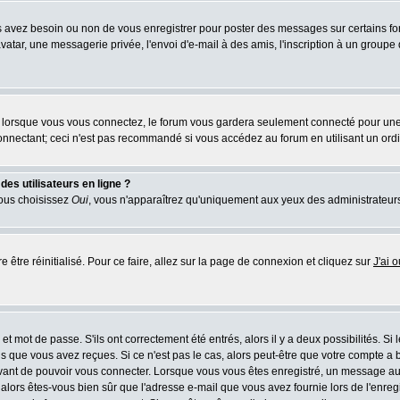
us avez besoin ou non de vous enregistrer pour poster des messages sur certains fo
atar, une messagerie privée, l'envoi d'e-mail à des amis, l'inscription à un groupe d
lorsque vous vous connectez, le forum vous gardera seulement connecté pour une pé
nnectant; ceci n'est pas recommandé si vous accédez au forum en utilisant un ordina
es utilisateurs en ligne ?
vous choisissez
Oui
, vous n'apparaîtrez qu'uniquement aux yeux des administrateur
e être réinitialisé. Pour ce faire, allez sur la page de connexion et cliquez sur
J'ai 
t mot de passe. S'ils ont correctement été entrés, alors il y a deux possibilités. Si
s que vous avez reçues. Si ce n'est pas le cas, alors peut-être que votre compte a 
avant de pouvoir vous connecter. Lorsque vous vous êtes enregistré, un message aur
u, alors êtes-vous bien sûr que l'adresse e-mail que vous avez fournie lors de l'enreg