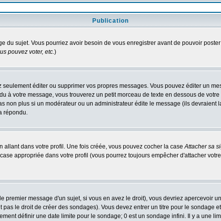
Publication
age du sujet. Vous pourriez avoir besoin de vous enregistrer avant de pouvoir poster
s pouvez voter, etc.
)
 seulement éditer ou supprimer vos propres messages. Vous pouvez éditer un messa
 à votre message, vous trouverez un petit morceau de texte en dessous de votre me
 pas non plus si un modérateur ou un administrateur édite le message (ils devraient l
 a répondu.
 allant dans votre profil. Une fois créée, vous pouvez cocher la case
Attacher sa s
case appropriée dans votre profil (vous pourrez toujours empêcher d'attacher votre
e premier message d'un sujet, si vous en avez le droit), vous devriez apercevoir u
 pas le droit de créer des sondages). Vous devez entrer un titre pour le sondage e
ment définir une date limite pour le sondage; 0 est un sondage infini. Il y a une limi