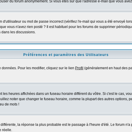
s abuser du forum anonymement. Si vous êtes sûr que l'adresse e-mail que vous avez f
d'utilisateur ou mot de passe incorrect (vérifiez l'e-mail qui vous a été envoyé lo
que vous n'avez rien posté ? Il est habituel pour les forums de supprimer périodique
 dans les discussions.
Préférences et paramètres des Utilisateurs
 données. Pour les modifier, cliquez sur le lien
Profil
(généralement en haut des pag
 les heures affichées dans un fuseau horaire différent du vôtre. Si c'est le cas, vo
uillez noter que changer le fuseau horaire, comme la plupart des autres options, peu
jeu de mots !
s différente, la réponse la plus probable est le passage à l'heure d'été. Le forum n'a
 réelle.