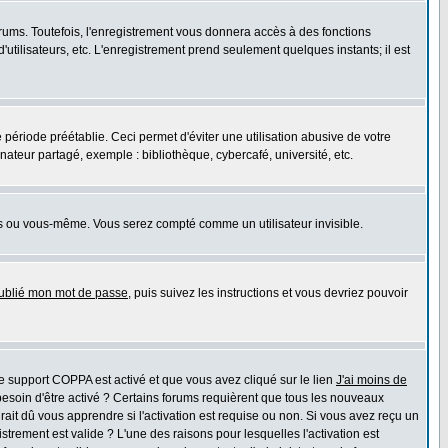
rums. Toutefois, l'enregistrement vous donnera accès à des fonctions
'utilisateurs, etc. L'enregistrement prend seulement quelques instants; il est
riode préétablie. Ceci permet d'éviter une utilisation abusive de votre
teur partagé, exemple : bibliothèque, cybercafé, université, etc.
s ou vous-même. Vous serez compté comme un utilisateur invisible.
oublié mon mot de passe
, puis suivez les instructions et vous devriez pouvoir
 le support COPPA est activé et que vous avez cliqué sur le lien
J'ai moins de
besoin d'être activé ? Certains forums requièrent que tous les nouveaux
ait dû vous apprendre si l'activation est requise ou non. Si vous avez reçu un
istrement est valide ? L'une des raisons pour lesquelles l'activation est