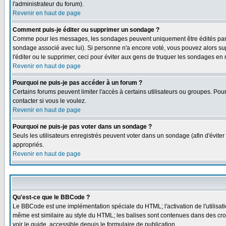
l'administrateur du forum).
Revenir en haut de page
Comment puis-je éditer ou supprimer un sondage ?
Comme pour les messages, les sondages peuvent uniquement être édités par le p
sondage associé avec lui). Si personne n'a encore voté, vous pouvez alors sup
l'éditer ou le supprimer, ceci pour éviter aux gens de truquer les sondages en
Revenir en haut de page
Pourquoi ne puis-je pas accéder à un forum ?
Certains forums peuvent limiter l'accès à certains utilisateurs ou groupes. Pou
contacter si vous le voulez.
Revenir en haut de page
Pourquoi ne puis-je pas voter dans un sondage ?
Seuls les utilisateurs enregistrés peuvent voter dans un sondage (afin d'éviter
appropriés.
Revenir en haut de page
Qu'est-ce que le BBCode ?
Le BBCode est une implémentation spéciale du HTML; l'activation de l'utilisat
même est similaire au style du HTML; les balises sont contenues dans des croche
voir le guide, accessible depuis le formulaire de publication.