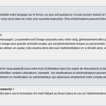
 installé votre langage sur le forum, ou que soit quelqu'un n'a pas encore traduit c
ez-vous alors libre de créer une nouvelle traduction. Plus d'informations peuvent êtr
 ?
des messages. La première est l'image associée avec votre rang, généralement elles
une image plus grande nommée avatar, qui est généralement unique ou personnelle à c
as utiliser un avatar, cela voudra alors dire que l'administrateur en a décidé ains
d'un rang apparaît sous votre nom d'utilisateur dans les sujets de discussions et dans
tifier certains utilisateurs, exemple : les modérateurs et administrateurs peuvent 
bablement un modérateur ou administrateur qui abaissera simplement votre compte d
connecter !
 gens via le formulaire d'e-mail intégré au forum (dans le cas où l'administrateur aur