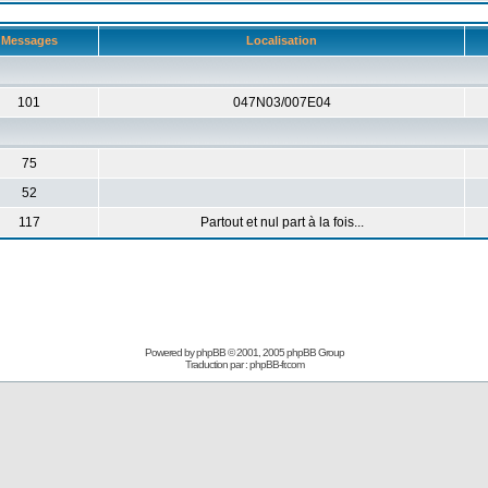
Messages
Localisation
101
047N03/007E04
75
52
117
Partout et nul part à la fois...
Powered by
phpBB
© 2001, 2005 phpBB Group
Traduction par :
phpBB-fr.com