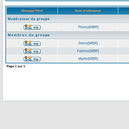
Message Privé
Nom d'utilisateur
Modérateur du groupe
Thierry[WBR]
Membres du groupe
Denis[WBR]
Fabrice[WBR]
Martin[WBR]
Page
1
sur
1