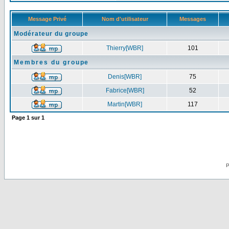
Message Privé
Nom d'utilisateur
Messages
Modérateur du groupe
Thierry[WBR]
101
Membres du groupe
Denis[WBR]
75
Fabrice[WBR]
52
Martin[WBR]
117
Page
1
sur
1
P