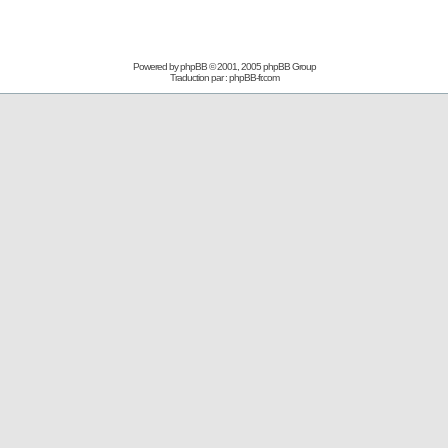
Powered by
phpBB
© 2001, 2005 phpBB Group
Traduction par :
phpBB-fr.com