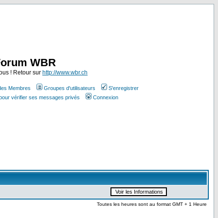
Forum WBR
ous ! Retour sur
http://www.wbr.ch
 des Membres
Groupes d'utilisateurs
S'enregistrer
pour vérifier ses messages privés
Connexion
Toutes les heures sont au format GMT + 1 Heure