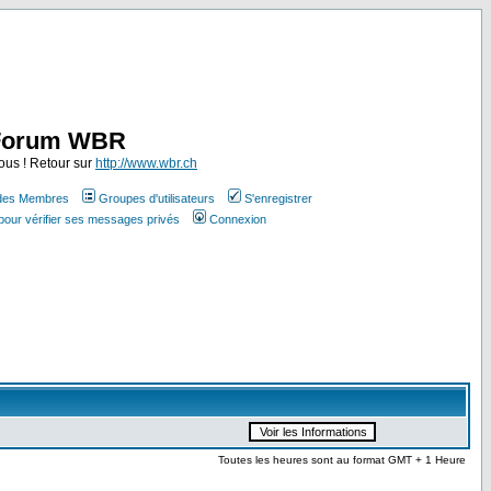
Forum WBR
ous ! Retour sur
http://www.wbr.ch
 des Membres
Groupes d'utilisateurs
S'enregistrer
pour vérifier ses messages privés
Connexion
Toutes les heures sont au format GMT + 1 Heure