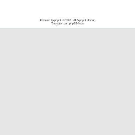
Powered by
phpBB
© 2001, 2005 phpBB Group
Traduction par :
phpBB-fr.com