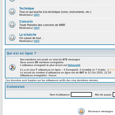
Technique
Tout ce qui touche à la technique (sono, instruments, etc.)
Modérateur
WBR
Concerts
Toute l'histoire des concerts de WBR
Modérateur
WBR
La tchatche
On cause de tout ...
Modérateur
WBR
Qui est en ligne ?
Nos membres ont posté un total de
673
messages
Nous avons
30
membres enregistrés
L'utilisateur enregistré le plus récent est
DeborahG
Il y a en tout
7
utilisateurs en ligne :: 0 Enregistré, 0 Invisible et 7 Invités [
Admi
Le record du nombre d'utilisateurs en ligne est de
697
le 22 Oct 2025, 12:18
Utilisateurs enregistrés : Aucun
Ces données sont basées sur les utilisateurs actifs des cinq dernières minutes
Connexion
Nom d'utilisateur:
Mot de passe:
Nouveaux messages