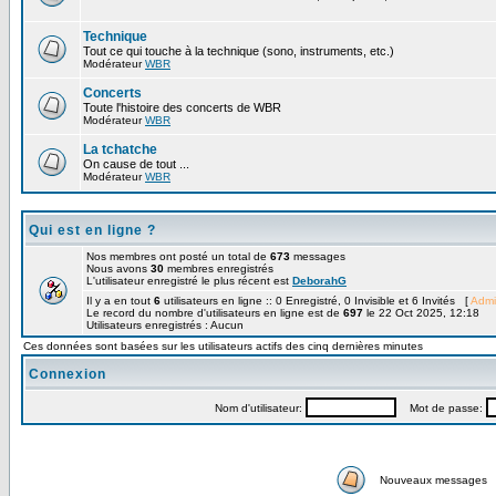
Technique
Tout ce qui touche à la technique (sono, instruments, etc.)
Modérateur
WBR
Concerts
Toute l'histoire des concerts de WBR
Modérateur
WBR
La tchatche
On cause de tout ...
Modérateur
WBR
Qui est en ligne ?
Nos membres ont posté un total de
673
messages
Nous avons
30
membres enregistrés
L'utilisateur enregistré le plus récent est
DeborahG
Il y a en tout
6
utilisateurs en ligne :: 0 Enregistré, 0 Invisible et 6 Invités [
Admi
Le record du nombre d'utilisateurs en ligne est de
697
le 22 Oct 2025, 12:18
Utilisateurs enregistrés : Aucun
Ces données sont basées sur les utilisateurs actifs des cinq dernières minutes
Connexion
Nom d'utilisateur:
Mot de passe:
Nouveaux messages