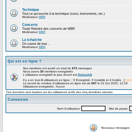
Technique
Tout ce qui touche à la technique (sono, instruments, etc.)
Modérateur
WBR
Concerts
Toute l'histoire des concerts de WBR
Modérateur
WBR
La tchatche
On cause de tout ...
Modérateur
WBR
Qui est en ligne ?
Nos membres ont posté un total de
673
messages
Nous avons
30
membres enregistrés
L'utilisateur enregistré le plus récent est
DeborahG
Il y a en tout
4
utilisateurs en ligne :: 0 Enregistré, 0 Invisible et 4 Invités [
Admi
Le record du nombre d'utilisateurs en ligne est de
697
le 22 Oct 2025, 12:18
Utilisateurs enregistrés : Aucun
Ces données sont basées sur les utilisateurs actifs des cinq dernières minutes
Connexion
Nom d'utilisateur:
Mot de passe:
Nouveaux messages