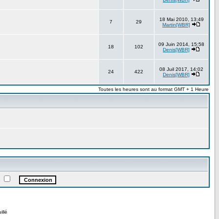
18 Mai 2010, 13:49
7
29
Martin[WBR]
09 Juin 2014, 15:58
18
102
Denis[WBR]
08 Juil 2017, 14:02
24
422
Denis[WBR]
Toutes les heures sont au format GMT + 1 Heure
e
illé