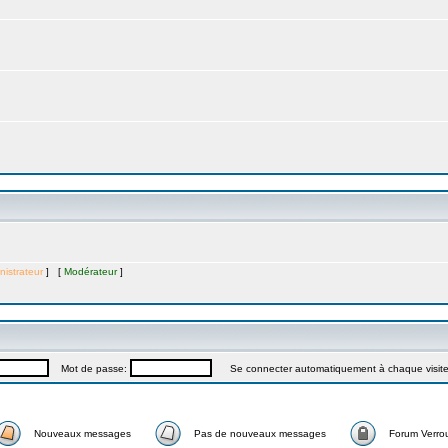
nistrateur
] [
Modérateur
]
Mot de passe:
Se connecter automatiquement à chaque visit
Nouveaux messages
Pas de nouveaux messages
Forum Verrou