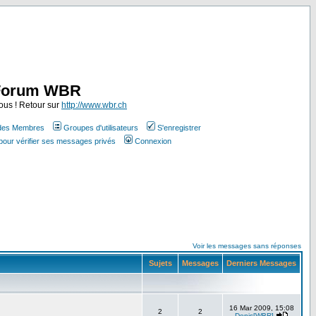
Forum WBR
ous ! Retour sur
http://www.wbr.ch
 des Membres
Groupes d'utilisateurs
S'enregistrer
pour vérifier ses messages privés
Connexion
Voir les messages sans réponses
Sujets
Messages
Derniers Messages
16 Mar 2009, 15:08
2
2
Denis[WBR]