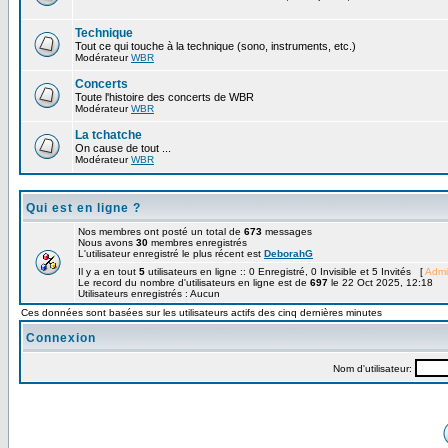
Technique
Tout ce qui touche à la technique (sono, instruments, etc.)
Modérateur
WBR
Concerts
Toute l'histoire des concerts de WBR
Modérateur
WBR
La tchatche
On cause de tout ...
Modérateur
WBR
Qui est en ligne ?
Nos membres ont posté un total de
673
messages
Nous avons
30
membres enregistrés
L'utilisateur enregistré le plus récent est
DeborahG
Il y a en tout
5
utilisateurs en ligne :: 0 Enregistré, 0 Invisible et 5 Invités [
Admi
Le record du nombre d'utilisateurs en ligne est de
697
le 22 Oct 2025, 12:18
Utilisateurs enregistrés : Aucun
Ces données sont basées sur les utilisateurs actifs des cinq dernières minutes
Connexion
Nom d'utilisateur: