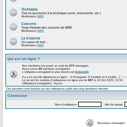
Technique
Tout ce qui touche à la technique (sono, instruments, etc.)
Modérateur
WBR
Concerts
Toute l'histoire des concerts de WBR
Modérateur
WBR
La tchatche
On cause de tout ...
Modérateur
WBR
Qui est en ligne ?
Nos membres ont posté un total de
673
messages
Nous avons
30
membres enregistrés
L'utilisateur enregistré le plus récent est
DeborahG
Il y a en tout
6
utilisateurs en ligne :: 0 Enregistré, 0 Invisible et 6 Invités [
Admi
Le record du nombre d'utilisateurs en ligne est de
697
le 22 Oct 2025, 12:18
Utilisateurs enregistrés : Aucun
Ces données sont basées sur les utilisateurs actifs des cinq dernières minutes
Connexion
Nom d'utilisateur:
Mot de passe:
Nouveaux messages