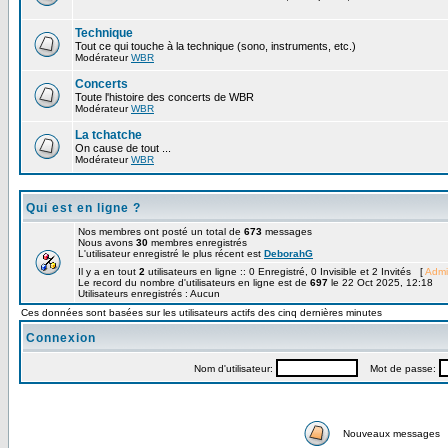
Technique
Tout ce qui touche à la technique (sono, instruments, etc.)
Modérateur
WBR
Concerts
Toute l'histoire des concerts de WBR
Modérateur
WBR
La tchatche
On cause de tout ...
Modérateur
WBR
Qui est en ligne ?
Nos membres ont posté un total de
673
messages
Nous avons
30
membres enregistrés
L'utilisateur enregistré le plus récent est
DeborahG
Il y a en tout
2
utilisateurs en ligne :: 0 Enregistré, 0 Invisible et 2 Invités [
Admi
Le record du nombre d'utilisateurs en ligne est de
697
le 22 Oct 2025, 12:18
Utilisateurs enregistrés : Aucun
Ces données sont basées sur les utilisateurs actifs des cinq dernières minutes
Connexion
Nom d'utilisateur:
Mot de passe:
Nouveaux messages