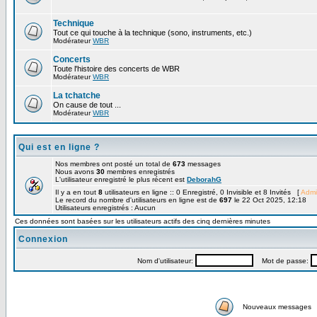
Technique
Tout ce qui touche à la technique (sono, instruments, etc.)
Modérateur
WBR
Concerts
Toute l'histoire des concerts de WBR
Modérateur
WBR
La tchatche
On cause de tout ...
Modérateur
WBR
Qui est en ligne ?
Nos membres ont posté un total de
673
messages
Nous avons
30
membres enregistrés
L'utilisateur enregistré le plus récent est
DeborahG
Il y a en tout
8
utilisateurs en ligne :: 0 Enregistré, 0 Invisible et 8 Invités [
Admi
Le record du nombre d'utilisateurs en ligne est de
697
le 22 Oct 2025, 12:18
Utilisateurs enregistrés : Aucun
Ces données sont basées sur les utilisateurs actifs des cinq dernières minutes
Connexion
Nom d'utilisateur:
Mot de passe:
Nouveaux messages