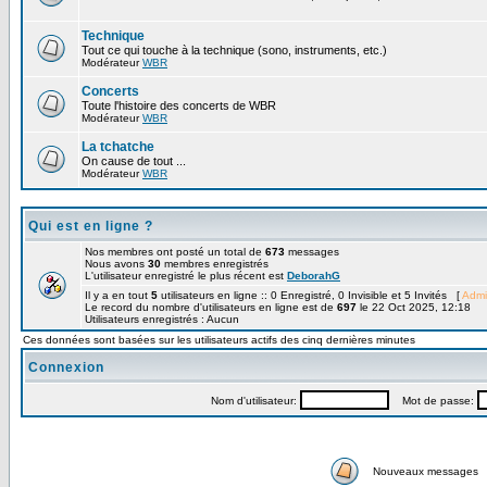
Technique
Tout ce qui touche à la technique (sono, instruments, etc.)
Modérateur
WBR
Concerts
Toute l'histoire des concerts de WBR
Modérateur
WBR
La tchatche
On cause de tout ...
Modérateur
WBR
Qui est en ligne ?
Nos membres ont posté un total de
673
messages
Nous avons
30
membres enregistrés
L'utilisateur enregistré le plus récent est
DeborahG
Il y a en tout
5
utilisateurs en ligne :: 0 Enregistré, 0 Invisible et 5 Invités [
Admi
Le record du nombre d'utilisateurs en ligne est de
697
le 22 Oct 2025, 12:18
Utilisateurs enregistrés : Aucun
Ces données sont basées sur les utilisateurs actifs des cinq dernières minutes
Connexion
Nom d'utilisateur:
Mot de passe:
Nouveaux messages