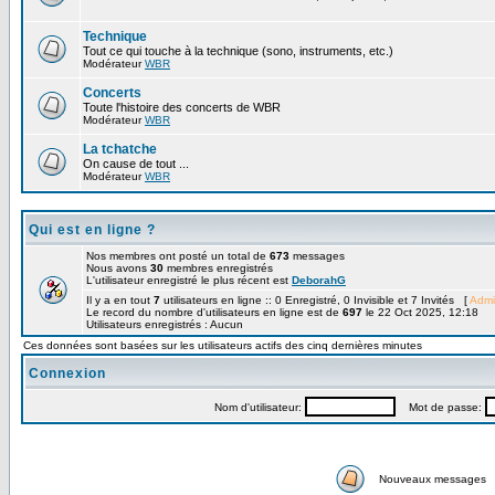
Technique
Tout ce qui touche à la technique (sono, instruments, etc.)
Modérateur
WBR
Concerts
Toute l'histoire des concerts de WBR
Modérateur
WBR
La tchatche
On cause de tout ...
Modérateur
WBR
Qui est en ligne ?
Nos membres ont posté un total de
673
messages
Nous avons
30
membres enregistrés
L'utilisateur enregistré le plus récent est
DeborahG
Il y a en tout
7
utilisateurs en ligne :: 0 Enregistré, 0 Invisible et 7 Invités [
Admi
Le record du nombre d'utilisateurs en ligne est de
697
le 22 Oct 2025, 12:18
Utilisateurs enregistrés : Aucun
Ces données sont basées sur les utilisateurs actifs des cinq dernières minutes
Connexion
Nom d'utilisateur:
Mot de passe:
Nouveaux messages