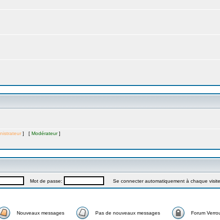
nistrateur
] [
Modérateur
]
Mot de passe:
Se connecter automatiquement à chaque visit
Nouveaux messages
Pas de nouveaux messages
Forum Verrou