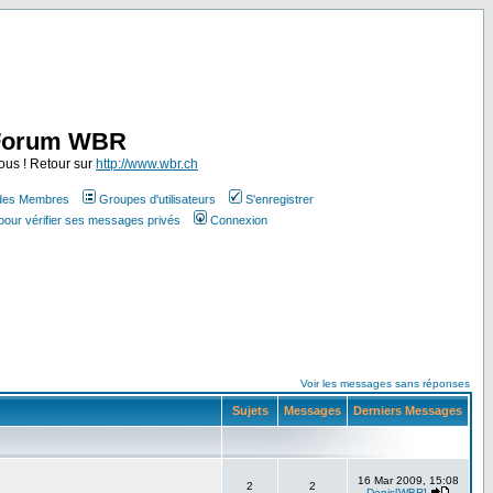
Forum WBR
ous ! Retour sur
http://www.wbr.ch
 des Membres
Groupes d'utilisateurs
S'enregistrer
pour vérifier ses messages privés
Connexion
Voir les messages sans réponses
Sujets
Messages
Derniers Messages
16 Mar 2009, 15:08
2
2
Denis[WBR]