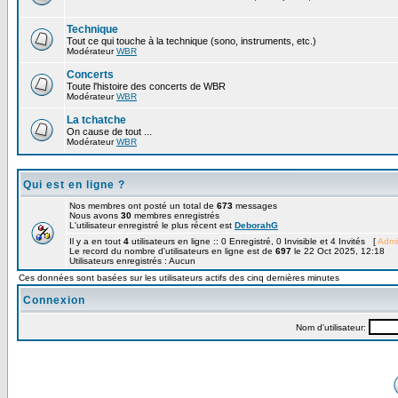
Technique
Tout ce qui touche à la technique (sono, instruments, etc.)
Modérateur
WBR
Concerts
Toute l'histoire des concerts de WBR
Modérateur
WBR
La tchatche
On cause de tout ...
Modérateur
WBR
Qui est en ligne ?
Nos membres ont posté un total de
673
messages
Nous avons
30
membres enregistrés
L'utilisateur enregistré le plus récent est
DeborahG
Il y a en tout
4
utilisateurs en ligne :: 0 Enregistré, 0 Invisible et 4 Invités [
Admi
Le record du nombre d'utilisateurs en ligne est de
697
le 22 Oct 2025, 12:18
Utilisateurs enregistrés : Aucun
Ces données sont basées sur les utilisateurs actifs des cinq dernières minutes
Connexion
Nom d'utilisateur: