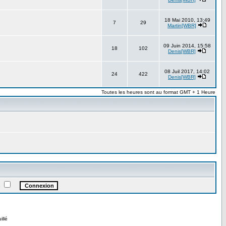
18 Mai 2010, 13:49
7
29
Martin[WBR]
09 Juin 2014, 15:58
18
102
Denis[WBR]
08 Juil 2017, 14:02
24
422
Denis[WBR]
Toutes les heures sont au format GMT + 1 Heure
e
illé