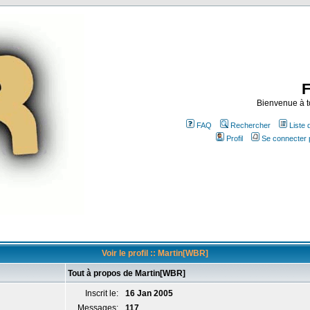
Bienvenue à t
FAQ
Rechercher
Liste
Profil
Se connecter 
Voir le profil :: Martin[WBR]
Tout à propos de Martin[WBR]
Inscrit le:
16 Jan 2005
Messages:
117