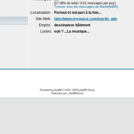
[17.38% du total / 0.01 messages par jour]
Trouver tous les messages de Martin[WBR]
Localisation:
Partout et nul part à la fois...
Site Web:
http://www.myspace.com/martin_wbr
Emploi:
dessinateur bâtiment
Loisirs:
euh ? ...La musique...
Powered by
phpBB
© 2001, 2005 phpBB Group
Traduction par :
phpBB-fr.com