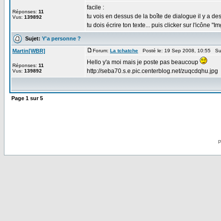
facile :
Réponses:
11
tu vois en dessus de la boîte de dialogue il y a de
Vus:
139892
tu dois écrire ton texte... puis clicker sur l'icône "I
Sujet:
Y'a personne ?
Martin[WBR]
Forum:
La tchatche
Posté le: 19 Sep 2008, 10:55 Su
Hello y'a moi mais je poste pas beaucoup
Réponses:
11
http://seba70.s.e.pic.centerblog.net/zuqcdqhu.jpg
Vus:
139892
Page
1
sur
5
P