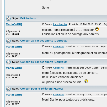
Sono
...
Sujet:
Felicitations
Martin[WBR]
Forum:
La tchatche
Posté le: 18 Mai 2010, 13:33 Suj
Moi des Tom's j'en ai déjà 3 ..... mais bon
Réponses:
6
Féliciations et plein de courage aux parents...
Vus:
56573
Sujet:
Concert au bar des sports (Courroux)
Martin[WBR]
Forum:
Concerts
Posté le: 26 Jan 2010, 14:28 Sujet
Merci au photographe, à l'infographe et au webmast
Réponses:
3
Vus:
46991
Sujet:
Concert au bar des sports (Courroux)
Martin[WBR]
Forum:
Concerts
Posté le: 21 Déc 2009, 10:56 Sujet
Merci à tous les participants de ce concert...
Réponses:
3
Belle soirée et bonne ambiance...
Vus:
46991
Au plaisir d'une prochaine fois...
Sujet:
Concert pour le Téléthon [France]
Martin[WBR]
Forum:
Concerts
Posté le: 22 Sep 2008, 16:24 Sujet
Merci Daniel pour toutes ces précisions...
Réponses:
3
Vus:
42207