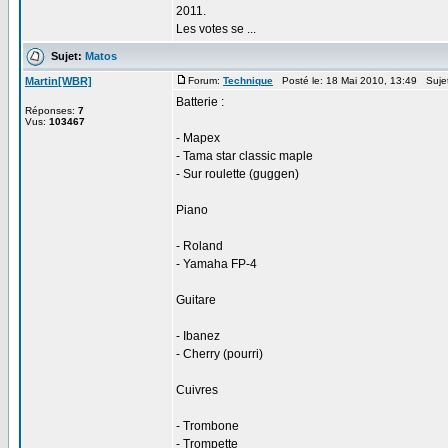
2011.
Les votes se ...
Sujet:
Matos
Martin[WBR]
Forum:
Technique
Posté le: 18 Mai 2010, 13:49 Suje
Batterie :
Réponses:
7
Vus:
103467
- Mapex
- Tama star classic maple
- Sur roulette (guggen)
Piano
- Roland
- Yamaha FP-4
Guitare
- Ibanez
- Cherry (pourri)
Cuivres
- Trombone
- Trompette