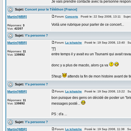
Je vais prendre contacte avec la personne respons
Sujet:
Concert pour le Téléthon [France]
Martin[WBR]
Forum:
Concerts
Posté le: 22 Sep 2008, 13:11 Sujet
Voilà une rubrique pour parler de ce concert...
Réponses:
3
Vus:
42207
Sujet:
Y'a personne ?
Martin[WBR]
Forum:
La tchatche
Posté le: 19 Sep 2008, 13:40 Su
"]"]
Réponses:
11
entre temps il y avait eu un Tsunami qui avait ravag
Vus:
139892
donc y a plus de macdo, alors ça va
S'teup
attends la fin de mon histoire avant de ti
Sujet:
Y'a personne ?
Martin[WBR]
Forum:
La tchatche
Posté le: 19 Sep 2008, 13:22 Su
bon puisque des gens on décidé de poster un "brin
Réponses:
11
messages posté...
Vus:
139892
PS : d'a ...
Sujet:
Y'a personne ?
Martin[WBR]
Forum:
La tchatche
Posté le: 19 Sep 2008, 11:38 Su