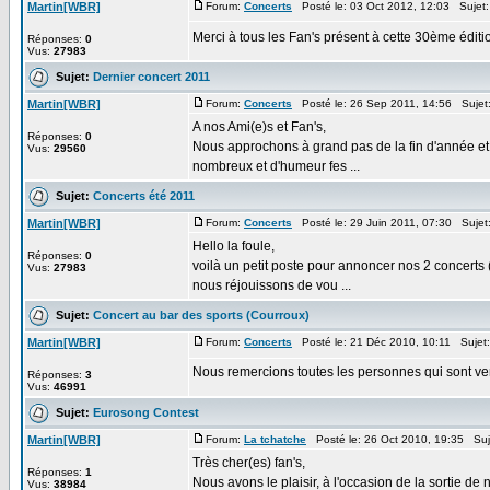
Martin[WBR]
Forum:
Concerts
Posté le: 03 Oct 2012, 12:03 Sujet
Merci à tous les Fan's présent à cette 30ème éditio
Réponses:
0
Vus:
27983
Sujet:
Dernier concert 2011
Martin[WBR]
Forum:
Concerts
Posté le: 26 Sep 2011, 14:56 Sujet
A nos Ami(e)s et Fan's,
Réponses:
0
Nous approchons à grand pas de la fin d'année et 
Vus:
29560
nombreux et d'humeur fes ...
Sujet:
Concerts été 2011
Martin[WBR]
Forum:
Concerts
Posté le: 29 Juin 2011, 07:30 Sujet
Hello la foule,
Réponses:
0
voilà un petit poste pour annoncer nos 2 concerts (
Vus:
27983
nous réjouissons de vou ...
Sujet:
Concert au bar des sports (Courroux)
Martin[WBR]
Forum:
Concerts
Posté le: 21 Déc 2010, 10:11 Sujet
Nous remercions toutes les personnes qui sont ve
Réponses:
3
Vus:
46991
Sujet:
Eurosong Contest
Martin[WBR]
Forum:
La tchatche
Posté le: 26 Oct 2010, 19:35 Suj
Très cher(es) fan's,
Réponses:
1
Nous avons le plaisir, à l'occasion de la sortie de
Vus:
38984