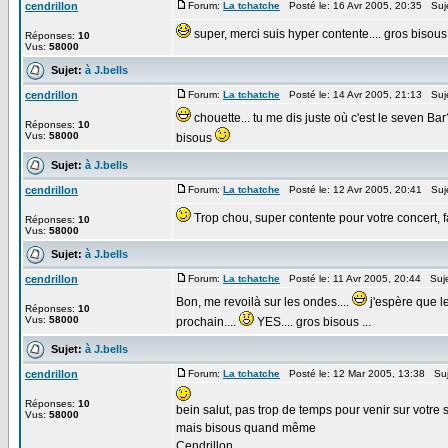
cendrillon
Forum:
La tchatche
Posté le: 16 Avr 2005, 20:35 Suj
super, merci suis hyper contente.... gros biso
Réponses:
10
Vus:
58000
Sujet:
à J.bells
cendrillon
Forum:
La tchatche
Posté le: 14 Avr 2005, 21:13 Suj
chouette... tu me dis juste où c'est le seven Bar
Réponses:
10
Vus:
58000
bisous
Sujet:
à J.bells
cendrillon
Forum:
La tchatche
Posté le: 12 Avr 2005, 20:41 Suj
Trop chou, super contente pour votre concert, fai
Réponses:
10
Vus:
58000
Sujet:
à J.bells
cendrillon
Forum:
La tchatche
Posté le: 11 Avr 2005, 20:44 Suj
Bon, me revoilà sur les ondes....
j'espère que le
Réponses:
10
Vus:
58000
prochain....
YES.... gros bisous ...
Sujet:
à J.bells
cendrillon
Forum:
La tchatche
Posté le: 12 Mar 2005, 13:38 Su
Réponses:
10
bein salut, pas trop de temps pour venir sur votre si
Vus:
58000
mais bisous quand même
Cendrillon