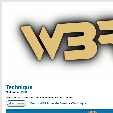
Technique
Modérateur:
WBR
Utilisateurs parcourant actuellement ce forum : Aucun
Forum WBR Index du Forum
->
Technique
Sujets