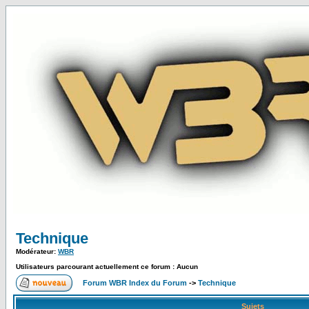
Technique
Modérateur:
WBR
Utilisateurs parcourant actuellement ce forum : Aucun
Forum WBR Index du Forum
->
Technique
Sujets