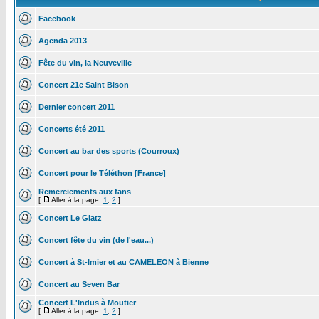
Facebook
Agenda 2013
Fête du vin, la Neuveville
Concert 21e Saint Bison
Dernier concert 2011
Concerts été 2011
Concert au bar des sports (Courroux)
Concert pour le Téléthon [France]
Remerciements aux fans
[
Aller à la page:
1
,
2
]
Concert Le Glatz
Concert fête du vin (de l'eau...)
Concert à St-Imier et au CAMELEON à Bienne
Concert au Seven Bar
Concert L'Indus à Moutier
[
Aller à la page:
1
,
2
]