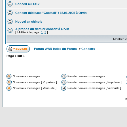
Concert au 1312
Concert dédicace "Cocktail" / 15.01.2005 à Orvin
Nouvel an chinois
A propos du dernier concert à Orvin
[
Aller à la page:
1
,
2
]
Montrer l
Forum WBR Index du Forum
->
Concerts
Page
1
sur
1
Nouveaux messages
Pas de nouveaux messages
Nouveaux messages [ Populaire ]
Pas de nouveaux messages [ Populaire ]
Nouveaux messages [ Verrouillé ]
Pas de nouveaux messages [ Verrouillé ]
P