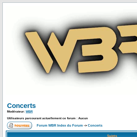
Concerts
Modérateur:
WBR
Utilisateurs parcourant actuellement ce forum : Aucun
Forum WBR Index du Forum
->
Concerts
Sujets