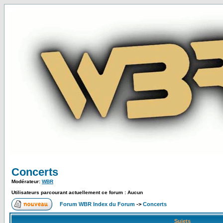
Concerts
Modérateur:
WBR
Utilisateurs parcourant actuellement ce forum : Aucun
Forum WBR Index du Forum
->
Concerts
Sujets