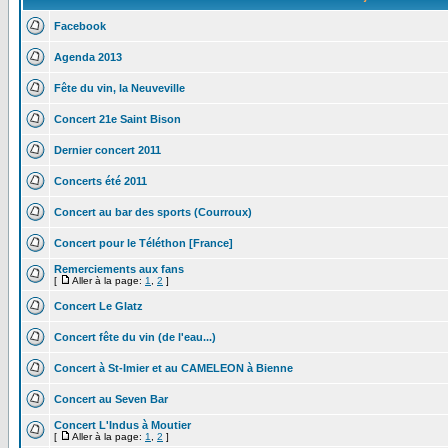
Facebook
Agenda 2013
Fête du vin, la Neuveville
Concert 21e Saint Bison
Dernier concert 2011
Concerts été 2011
Concert au bar des sports (Courroux)
Concert pour le Téléthon [France]
Remerciements aux fans
[
Aller à la page:
1
,
2
]
Concert Le Glatz
Concert fête du vin (de l'eau...)
Concert à St-Imier et au CAMELEON à Bienne
Concert au Seven Bar
Concert L'Indus à Moutier
[
Aller à la page:
1
,
2
]