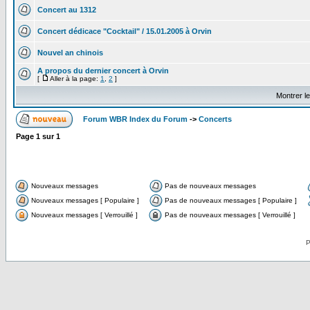
Concert au 1312
Concert dédicace "Cocktail" / 15.01.2005 à Orvin
Nouvel an chinois
A propos du dernier concert à Orvin
[
Aller à la page:
1
,
2
]
Montrer l
Forum WBR Index du Forum
->
Concerts
Page
1
sur
1
Nouveaux messages
Pas de nouveaux messages
Nouveaux messages [ Populaire ]
Pas de nouveaux messages [ Populaire ]
Nouveaux messages [ Verrouillé ]
Pas de nouveaux messages [ Verrouillé ]
P