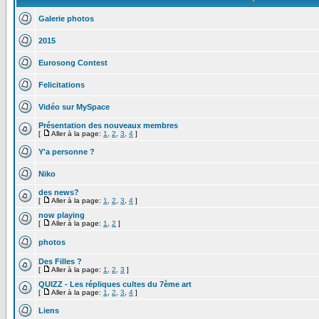
Galerie photos
2015
Eurosong Contest
Felicitations
Vidéo sur MySpace
Présentation des nouveaux membres
[
Aller à la page:
1
,
2
,
3
,
4
]
Y'a personne ?
Niko
des news?
[
Aller à la page:
1
,
2
,
3
,
4
]
now playing
[
Aller à la page:
1
,
2
]
photos
Des Filles ?
[
Aller à la page:
1
,
2
,
3
]
QUIZZ - Les répliques cultes du 7ème art
[
Aller à la page:
1
,
2
,
3
,
4
]
Liens