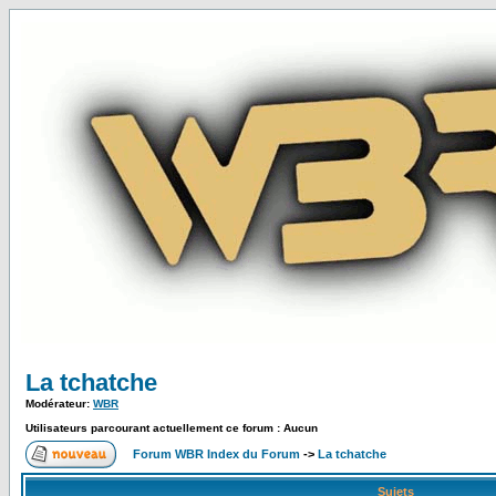
La tchatche
Modérateur:
WBR
Utilisateurs parcourant actuellement ce forum : Aucun
Forum WBR Index du Forum
->
La tchatche
Sujets