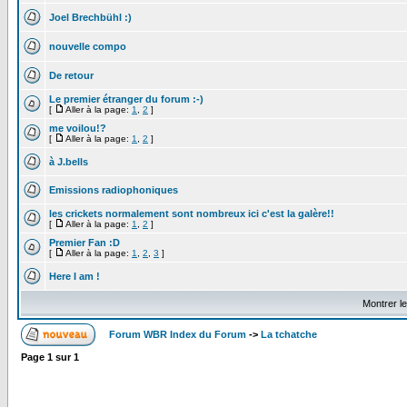
Joel Brechbühl :)
nouvelle compo
De retour
Le premier étranger du forum :-)
[
Aller à la page:
1
,
2
]
me voilou!?
[
Aller à la page:
1
,
2
]
à J.bells
Emissions radiophoniques
les crickets normalement sont nombreux ici c'est la galère!!
[
Aller à la page:
1
,
2
]
Premier Fan :D
[
Aller à la page:
1
,
2
,
3
]
Here I am !
Montrer l
Forum WBR Index du Forum
->
La tchatche
Page
1
sur
1