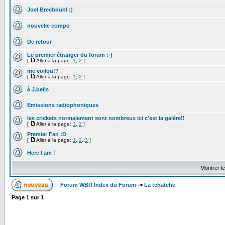
Joel Brechbühl :)
nouvelle compo
De retour
Le premier étranger du forum :-)
[
Aller à la page:
1
,
2
]
me voilou!?
[
Aller à la page:
1
,
2
]
à J.bells
Emissions radiophoniques
les crickets normalement sont nombreux ici c'est la galère!!
[
Aller à la page:
1
,
2
]
Premier Fan :D
[
Aller à la page:
1
,
2
,
3
]
Here I am !
Montrer l
Forum WBR Index du Forum
->
La tchatche
Page
1
sur
1