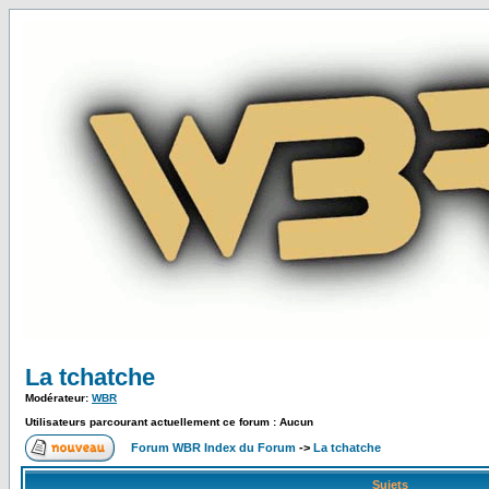
La tchatche
Modérateur:
WBR
Utilisateurs parcourant actuellement ce forum : Aucun
Forum WBR Index du Forum
->
La tchatche
Sujets