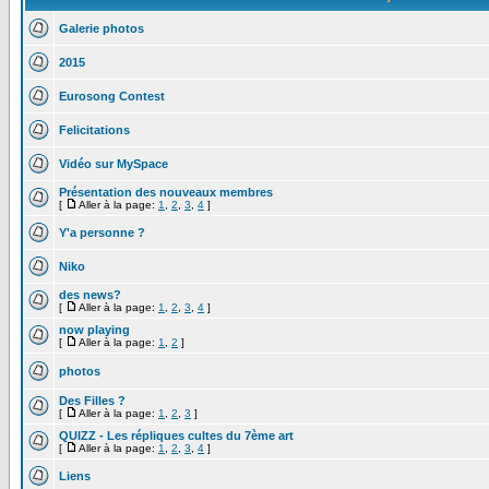
Galerie photos
2015
Eurosong Contest
Felicitations
Vidéo sur MySpace
Présentation des nouveaux membres
[
Aller à la page:
1
,
2
,
3
,
4
]
Y'a personne ?
Niko
des news?
[
Aller à la page:
1
,
2
,
3
,
4
]
now playing
[
Aller à la page:
1
,
2
]
photos
Des Filles ?
[
Aller à la page:
1
,
2
,
3
]
QUIZZ - Les répliques cultes du 7ème art
[
Aller à la page:
1
,
2
,
3
,
4
]
Liens