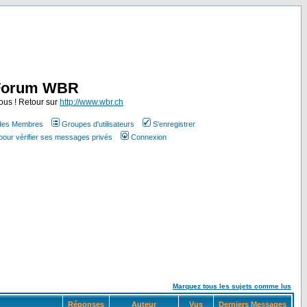
Forum WBR
ous ! Retour sur
http://www.wbr.ch
 des Membres
Groupes d'utilisateurs
S'enregistrer
pour vérifier ses messages privés
Connexion
Marquez tous les sujets comme lus
Réponses
Auteur
Vus
Derniers Messages