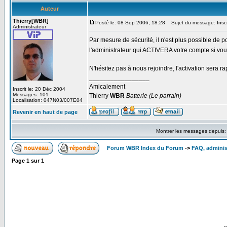
Auteur
Thierry[WBR]
Posté le: 08 Sep 2006, 18:28
Sujet du message: Inscr
Administrateur
Par mesure de sécurité, il n'est plus possible de
l'administrateur qui ACTIVERA votre compte si v
N'hésitez pas à nous rejoindre, l'activation sera ra
_________________
Amicalement
Inscrit le: 20 Déc 2004
Messages: 101
Thierry
WBR
Batterie (Le parrain)
Localisation: 047N03/007E04
Revenir en haut de page
Montrer les messages depuis
Forum WBR Index du Forum
->
FAQ, adminis
Page
1
sur
1