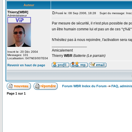
Auteur
Thierry[WBR]
Posté le: 08 Sep 2006, 18:28
Sujet du message: Inscr
Administrateur
Par mesure de sécurité, il n'est plus possible de
un être humain comme lui et pas un de ces *ç%&
N'hésitez pas à nous rejoindre, l'activation sera ra
_________________
Amicalement
Inscrit le: 20 Déc 2004
Messages: 101
Thierry
WBR
Batterie (Le parrain)
Localisation: 047N03/007E04
Revenir en haut de page
Forum WBR Index du Forum
->
FAQ, adminis
Page
1
sur
1