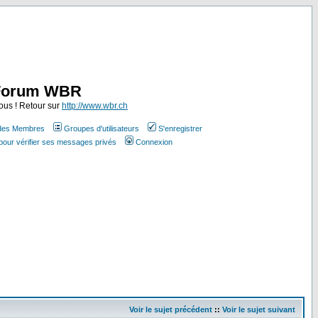
Forum WBR
ous ! Retour sur
http://www.wbr.ch
 des Membres
Groupes d'utilisateurs
S'enregistrer
pour vérifier ses messages privés
Connexion
Voir le sujet précédent
::
Voir le sujet suivant