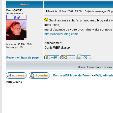
Auteur
Denis[WBR]
Posté le: 16 Mar 2009, 15:08
Sujet du message: Blo
Administrateur
Salut les amis et fan's, un nouveau blog est à 
infos utiles,
merci d'avance de votre prochaine visite sur notr
http://wbr.over-blog.com/
_________________
Amicalement
Inscrit le: 30 Déc 2004
Messages: 75
Denis
WBR
Basse
Revenir en haut de page
Montrer les messages depuis
Forum WBR Index du Forum
->
FAQ, adminis
Page
1
sur
1