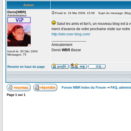
Auteur
Denis[WBR]
Posté le: 16 Mar 2009, 15:08
Sujet du message: Blo
Administrateur
Salut les amis et fan's, un nouveau blog est à 
merci d'avance de votre prochaine visite sur notr
http://wbr.over-blog.com/
_________________
Amicalement
Denis
WBR
Basse
Inscrit le: 30 Déc 2004
Messages: 75
Revenir en haut de page
Forum WBR Index du Forum
->
FAQ, adminis
Page
1
sur
1