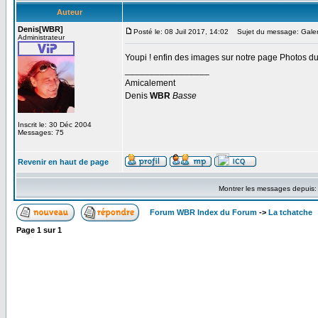
Auteur
Denis[WBR]
Posté le: 08 Juil 2017, 14:02
Sujet du message: Galer
Administrateur
Youpi ! enfin des images sur notre page Photos du
_________________
Amicalement
Denis
WBR
Basse
Inscrit le: 30 Déc 2004
Messages: 75
Revenir en haut de page
Montrer les messages depuis
Forum WBR Index du Forum
->
La tchatche
Page
1
sur
1