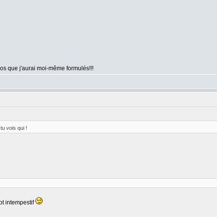
pos que j'aurai moi-même formulés!!!
tu vois qui !
ot intempestif