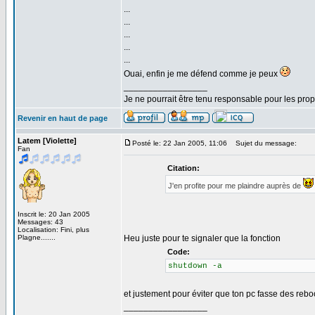
...
...
...
...
...
Ouai, enfin je me défend comme je peux
_________________
Je ne pourrait être tenu responsable pour les pro
Revenir en haut de page
Latem [Violette]
Posté le: 22 Jan 2005, 11:06
Sujet du message:
Fan
Citation:
J'en profite pour me plaindre auprès de
Inscrit le: 20 Jan 2005
Messages: 43
Localisation: Fini, plus
Plagne.......
Heu juste pour te signaler que la fonction
Code:
shutdown -a
et justement pour éviter que ton pc fasse des rebo
_________________