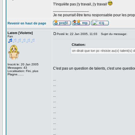
T'inquiète pas j'y travail, j'y travail
_________________
Je ne pourrait être tenu responsable pour les pro
Revenir en haut de page
Latem [Violette]
Posté le: 22 Jan 2005, 11:03
Sujet du message:
Fan
Citation:
on dirait que ton pc résiste au(x) talent(s) 
Inscrit le: 20 Jan 2005
Messages: 43
C'est pas un question de talents, c'est une quest
Localisation: Fini, plus
Plagne.......
...
...
...
...
...
...
...
...
...
...
...