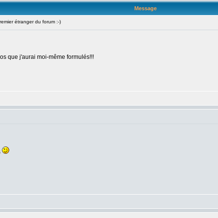
Message
mier étranger du forum :-)
pos que j'aurai moi-même formulés!!!
s