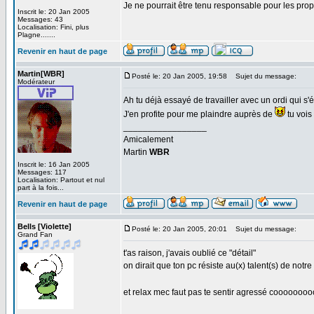
Je ne pourrait être tenu responsable pour les pro
Inscrit le: 20 Jan 2005
Messages: 43
Localisation: Fini, plus
Plagne.......
Revenir en haut de page
Martin[WBR]
Posté le: 20 Jan 2005, 19:58
Sujet du message:
Modérateur
Ah tu déjà essayé de travailler avec un ordi qui s
J'en profite pour me plaindre auprès de
tu vois 
_________________
Amicalement
Martin
WBR
Inscrit le: 16 Jan 2005
Messages: 117
Localisation: Partout et nul
part à la fois...
Revenir en haut de page
Bells [Violette]
Posté le: 20 Jan 2005, 20:01
Sujet du message:
Grand Fan
t'as raison, j'avais oublié ce "détail"
on dirait que ton pc résiste au(x) talent(s) de notre
et relax mec faut pas te sentir agressé coooooo