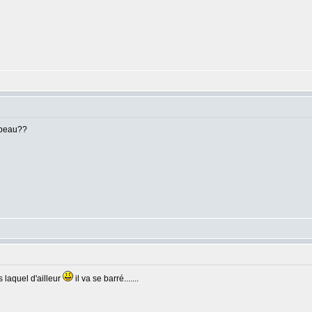
e beau??
s laquel d'ailleur
il va se barré.......