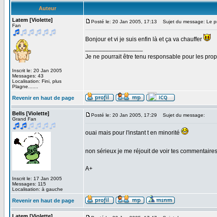
Auteur
Latem [Violette]
Posté le: 20 Jan 2005, 17:13
Sujet du message: Le pre
Fan
Bonjour et vi je suis enfin là et ça va chauffer
_________________
Je ne pourrait être tenu responsable pour les pro
Inscrit le: 20 Jan 2005
Messages: 43
Localisation: Fini, plus
Plagne.......
Revenir en haut de page
Bells [Violette]
Posté le: 20 Jan 2005, 17:29
Sujet du message:
Grand Fan
ouai mais pour l'instant t en minorité
non sérieux je me réjouit de voir tes commentaire
A+
Inscrit le: 17 Jan 2005
Messages: 115
Localisation: à gauche
Revenir en haut de page
Latem [Violette]