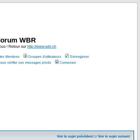
Forum WBR
ous ! Retour sur
http://www.wbr.ch
 des Membres
Groupes d'utilisateurs
S'enregistrer
pour vérifier ses messages privés
Connexion
Voir le sujet précédent
::
Voir le sujet suivant