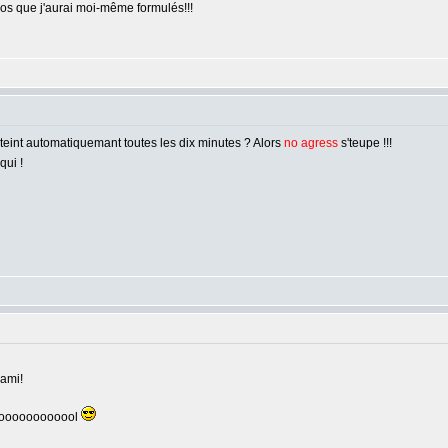
pos que j'aurai moi-même formulés!!!
'éteint automatiquemant toutes les dix minutes ? Alors
no agress
s'teupe !!!
qui !
 ami!
oooooooooooool