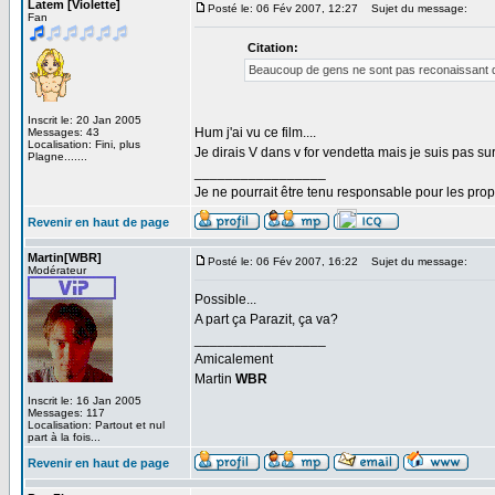
Latem [Violette]
Posté le: 06 Fév 2007, 12:27
Sujet du message:
Fan
Citation:
Beaucoup de gens ne sont pas reconaissant d'ê
Inscrit le: 20 Jan 2005
Hum j'ai vu ce film....
Messages: 43
Localisation: Fini, plus
Je dirais V dans v for vendetta mais je suis pas sur.
Plagne.......
_________________
Je ne pourrait être tenu responsable pour les pro
Revenir en haut de page
Martin[WBR]
Posté le: 06 Fév 2007, 16:22
Sujet du message:
Modérateur
Possible...
A part ça Parazit, ça va?
_________________
Amicalement
Martin
WBR
Inscrit le: 16 Jan 2005
Messages: 117
Localisation: Partout et nul
part à la fois...
Revenir en haut de page