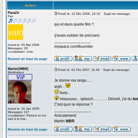
Auteur
ParaZit
Posté le: 12 Déc 2006, 15:16
Sujet du message:
Fan
qui et dans quelle film ?
(j'avais oublier de préciser)
_________________
Inscrit le: 05 Mar 2006
myspace.com/feuzrider
Messages: 29
Localisation: orvin
Revenir en haut de page
Martin[WBR]
Posté le: 01 Fév 2007, 11:49
Sujet du message:
Modérateur
Je donne ma langu......
argh...
burp...
miauuuuu... splasch...... ........ Désolé, j'ai du
but
C'est quoi la réponse ?
Inscrit le: 16 Jan 2005
_________________
Messages: 117
Amicalement
Localisation: Partout et nul
part à la fois...
Martin
WBR
Revenir en haut de page