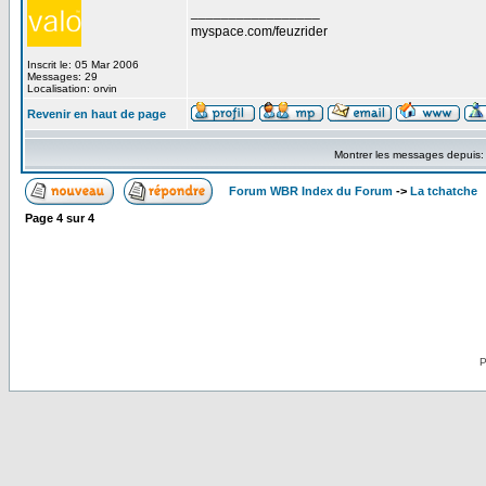
_________________
myspace.com/feuzrider
Inscrit le: 05 Mar 2006
Messages: 29
Localisation: orvin
Revenir en haut de page
Montrer les messages depuis
Forum WBR Index du Forum
->
La tchatche
Page
4
sur
4
P