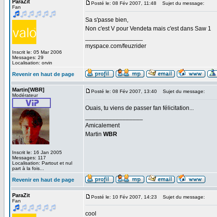
ParaZit
Posté le: 08 Fév 2007, 11:48
Sujet du message:
Fan
Sa s'passe bien,
Non c'est V pour Vendeta mais c'est dans Saw 1
_________________
myspace.com/feuzrider
Inscrit le: 05 Mar 2006
Messages: 29
Localisation: orvin
Revenir en haut de page
Martin[WBR]
Posté le: 08 Fév 2007, 13:40
Sujet du message:
Modérateur
Ouais, tu viens de passer fan félicitation...
_________________
Amicalement
Martin
WBR
Inscrit le: 16 Jan 2005
Messages: 117
Localisation: Partout et nul
part à la fois...
Revenir en haut de page
ParaZit
Posté le: 10 Fév 2007, 14:23
Sujet du message:
Fan
cool